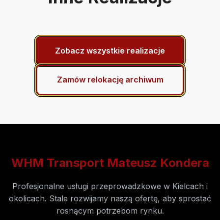
Zobacz wszystkie realizacje
Zamów relokację archiwum
WHM Transport Mateusz Kondera
Profesjonalne usługi przeprowadzkowe w Kielcach i
okolicach. Stale rozwijamy naszą ofertę, aby sprostać
rosnącym potrzebom rynku.