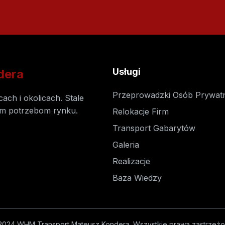
Usługi
dera
Przeprowadzki Osób Prywat
ach i okolicach. Stale
ym potrzebom rynku.
Relokacje Firm
Transport Gabarytów
Galeria
Realizacje
Baza Wiedzy
2024 WHM Transport Mateusz Kondera.
Wszystkie prawa zastrzeżo