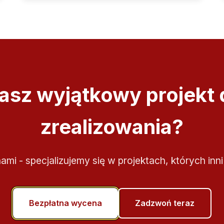
asz wyjątkowy projekt 
zrealizowania?
nami - specjalizujemy się w projektach, których inni
Bezpłatna wycena
Zadzwoń teraz