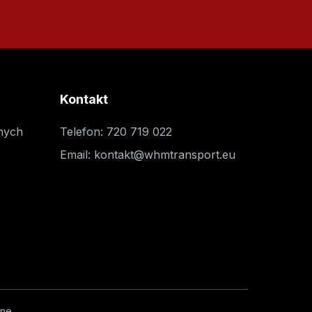
Kontakt
nych
Telefon
:
720 719 022
Email
:
kontakt@whmtransport.eu
ne.