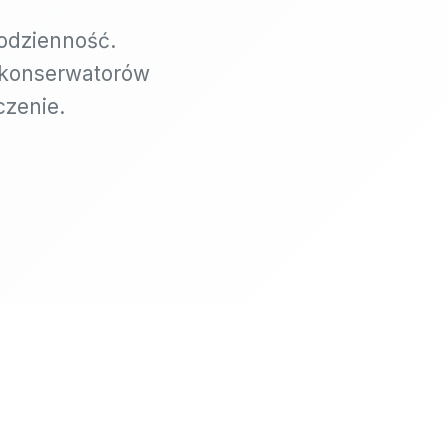
odzienność.
, konserwatorów
czenie.