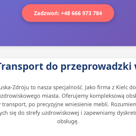
Zadzwoń: +48 666 973 784
ransport do przeprowadzki 
ska-Zdroju to nasza specjalność. Jako firma z Kielc d
 uzdrowiskowego miasta. Oferujemy kompleksową obs
y transport, po precyzyjne wniesienie mebli. Rozumie
ch się do strefy uzdrowiskowej i zapewniamy dyskret
obsługę.