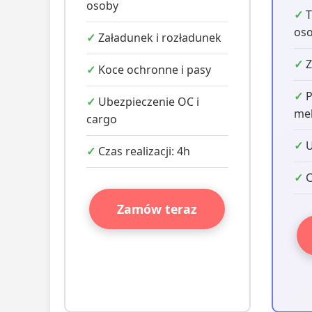
osoby
T
os
Załadunek i rozładunek
Z
Koce ochronne i pasy
P
Ubezpieczenie OC i
meb
cargo
U
Czas realizacji: 4h
C
Zamów teraz