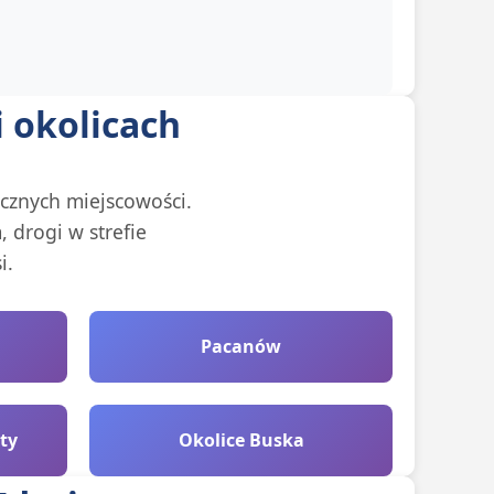
 okolicach
cznych miejscowości.
 drogi w strefie
i.
Pacanów
ty
Okolice Buska