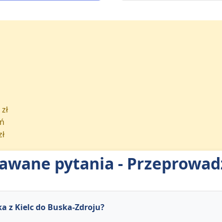
 zł
eń
zł
dawane pytania - Przeprowad
a z Kielc do Buska-Zdroju?