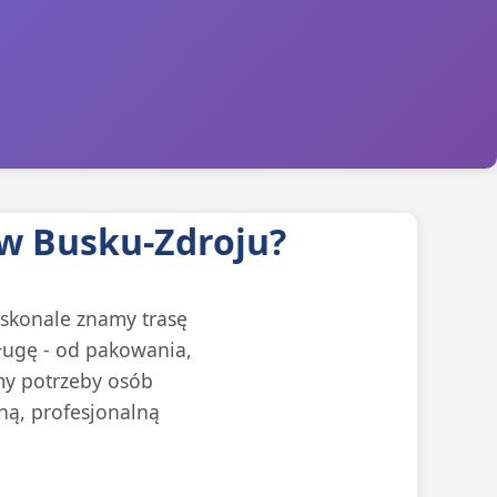
w Busku-Zdroju?
oskonale znamy trasę
ługę - od pakowania,
my potrzeby osób
ną, profesjonalną